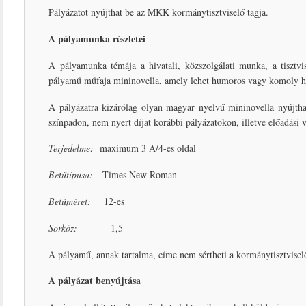
Pályázatot nyújthat be az MKK kormánytisztviselő tagja.
A pályamunka részletei
A pályamunka témája a hivatali, közszolgálati munka, a tisztvi
pályamű műfaja mininovella, amely lehet humoros vagy komoly ha
A pályázatra kizárólag olyan magyar nyelvű mininovella nyújt
színpadon, nem nyert díjat korábbi pályázatokon, illetve előadási
Terjedelme:
maximum 3 A/4-es oldal
Betűtípusa:
Times New Roman
Betűméret:
12-es
Sorköz:
1,5
A pályamű, annak tartalma, címe nem sértheti a kormánytisztviselő
A pályázat benyújtása