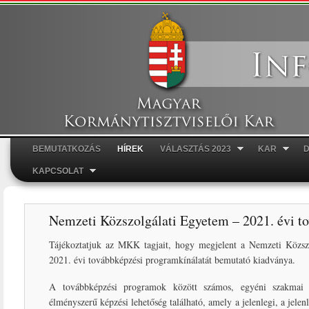
Ugr
tar
BEMUTATKOZÁS
HÍREK
VÁLASZTÁS 2023
KAR
Főmenü
KAPCSOLAT
Nemzeti Közszolgálati Egyetem – 2021. évi t
Tájékoztatjuk az MKK tagjait, hogy megjelent a Nemzeti Közsz
2021. évi továbbképzési programkínálatát bemutató kiadványa.
A továbbképzési programok között számos, egyéni szakmai fe
élményszerű képzési lehetőség található, amely a jelenlegi, a jelenl