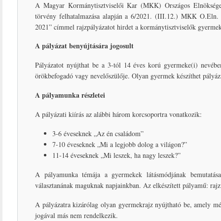
A Magyar Kormánytisztviselői Kar (MKK) Országos Elnöksége 
törvény felhatalmazása alapján a 6/2021. (III.12.) MKK O.Eln. h
2021” címmel rajzpályázatot hirdet a kormánytisztviselők gyerme
A pályázat benyújtására jogosult
Pályázatot nyújthat be a 3-tól 14 éves korú gyermeke(i) nevébe
örökbefogadó vagy nevelőszülője. Olyan gyermek készíthet pályázat
A pályamunka részletei
A pályázati kiírás az alábbi három korcsoportra vonatkozik:
3-6 éveseknek „Az én családom”
7-10 éveseknek „Mi a legjobb dolog a világon?”
11-14 éveseknek „Mi leszek, ha nagy leszek?”
A pályamunka témája a gyermekek látásmódjának bemutatása: 
választanának maguknak napjainkban. Az elkészített pályamű: raj
A pályázatra kizárólag olyan gyermekrajz nyújtható be, amely mé
jogával más nem rendelkezik.