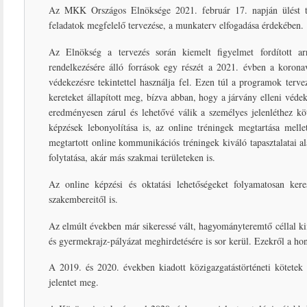
Az MKK Országos Elnöksége 2021. február 17. napján ülést ta
feladatok megfelelő tervezése, a munkaterv elfogadása érdekében.
Az Elnökség a tervezés során kiemelt figyelmet fordított 
rendelkezésére álló források egy részét a 2021. évben a koronav
védekezésre tekintettel használja fel. Ezen túl a programok terv
kereteket állapított meg, bízva abban, hogy a járvány elleni véde
eredményesen zárul és lehetővé válik a személyes jelenléthez k
képzések lebonyolítása is, az online tréningek megtartása melle
megtartott online kommunikációs tréningek kiváló tapasztalatai a
folytatása, akár más szakmai területeken is.
Az online képzési és oktatási lehetőségeket folyamatosan ke
szakembereitől is.
Az elmúlt években már sikeressé vált, hagyományteremtő céllal kiír
és gyermekrajz-pályázat meghirdetésére is sor kerül. Ezekről a 
A 2019. és 2020. években kiadott közigazgatástörténeti kötetek
jelentet meg.