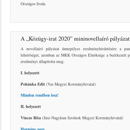
Országos Iroda
A „Közügy-irat 2020” mininovellaíró pályáza
A novellaíró pályázat ünnepélyes eredményhirdetésére a pa
lehetőséget, azonban az MKK Országos Elnöksége a beérkezett p
eredményt állapította meg:
I. helyezett
Pohánka Edit
(Vas Megyei Kormányhivatal)
Minden rendben lesz!
II. helyezett
Vincze Rita
(Jász-Nagykun-Szolnok Megyei Kormányhivatal)
Harminc perc