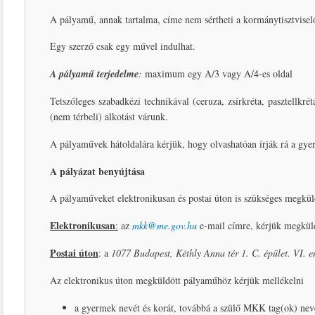
A pályamű, annak tartalma, címe nem sértheti a kormánytisztviselő
Egy szerző csak egy művel indulhat.
A pályamű terjedelme
:
maximum egy A/3 vagy A/4-es oldal
Tetszőleges szabadkézi technikával (ceruza, zsírkréta, pasztellkré
(nem térbeli) alkotást várunk.
A pályaművek hátoldalára kérjük, hogy olvashatóan írják rá a gye
A pályázat benyújtása
A pályaműveket elektronikusan és postai úton is szükséges megkül
Elektronikusan
:
az
mkk@me.gov.hu
e-mail címre, kérjük megkülde
Postai úton
: a
1077 Budapest, Kéthly Anna tér 1. C. épület. VI. e
Az elektronikus úton megküldött pályaműhöz kérjük mellékelni
a gyermek nevét és korát, továbbá a szülő MKK tag(ok) nevé