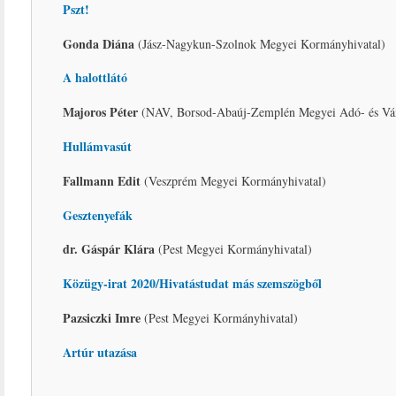
Pszt!
Gonda Diána
(Jász-Nagykun-Szolnok Megyei Kormányhivatal)
A halottlátó
Majoros Péter
(NAV, Borsod-Abaúj-Zemplén Megyei Adó- és Vá
Hullámvasút
Fallmann Edit
(Veszprém Megyei Kormányhivatal)
Gesztenyefák
dr. Gáspár Klára
(Pest Megyei Kormányhivatal)
Közügy-irat 2020/Hivatástudat más szemszögből
Pazsiczki Imre
(Pest Megyei Kormányhivatal)
Artúr utazása