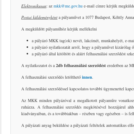
Elektronikusan
: az
mkk@me.gov.hu
e-mail címre kérjük megkülden
Postai küldeményként
a pályaművet a 1077 Budapest, Kéhtly Anna 
A megküldött pályaműhöz kérjük mellékelni
a pályázó MKK tag(ok) nevét, lakcímét, munkahelyét, e-mail
a pályázó nyilatkozatát arról, hogy a pályaművet kizárólag
a pályázó által kitöltött és aláírt felhasználási szerződést szk
2db felhasználási szerződést
A nyilatkozatot és a
eredetben az MK
innen
A felhasználási szerződés letölthető
.
A felhasználási szerződéssel kapcsolatos további ügymenettel kapcs
Az MKK minden pályázóval a megalkotott pályaműre vonatkozóan
ruházza. A felhasználási szerződés megkötésével hozzájárul ah
kiadványaiban, és a továbbiakban – részben vagy egészben – is fel
A pályázati anyag beküldése a pályázati feltételek automatikus elfo