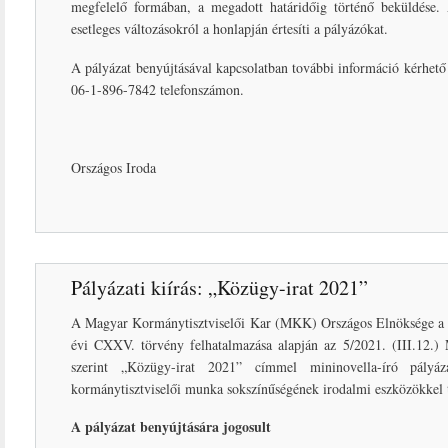
megfelelő formában, a megadott határidőig történő beküldése. A
esetleges változásokról a honlapján értesíti a pályázókat.
A pályázat benyújtásával kapcsolatban további információ kérhe
06-1-896-7842 telefonszámon.
Országos Iroda
Pályázati kiírás: „Közügy-irat 2021”
A Magyar Kormánytisztviselői Kar (MKK) Országos Elnöksége a k
évi CXXV. törvény felhatalmazása alapján az 5/2021. (III.12.)
szerint „Közügy-irat 2021” címmel mininovella-író pályá
kormánytisztviselői munka sokszínűségének irodalmi eszközökkel 
A pályázat benyújtására jogosult