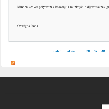
Minden kedves pályázónak köszönjük munkáját, a díjazottaknak gr
Országos Iroda
« első
‹ előző
…
38
39
40
Oldalak