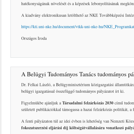
hatékonyságának növelését és a képzések lebonyolításának megkönn
A kiadvány elektronikusan letölthető az NKE Továbbképzési Intéze
https://kti.uni-nke.hu/document/vtkk-uni-nke-hu/NKE_Programka
Országos Iroda
A Belügyi Tudományos Tanács tudományos pá
Dr. Felkai László, a Belügyminisztérium közigazgatási államtitká
belügyi igazgatással összefüggő tudományos pályázatot írt ki.
Társadalmi felzárkózás 2030
Figyelmükbe ajánljuk a
című tudomá
született publikációkkal támogassa a hazai felzárkózás politikát, a f
A fenti pályázaton túl az idei évben is lehetőség van Nemzeti Kö
fokozatszerzési eljárási díj költségátvállalására vonatkozó pál