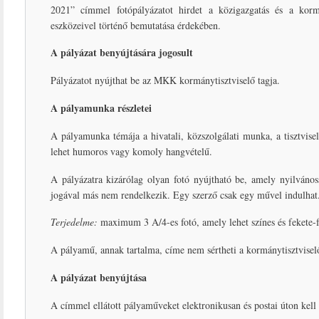
2021” címmel fotópályázatot hirdet a közigazgatás és a korm
eszközeivel történő bemutatása érdekében.
A pályázat benyújtására jogosult
Pályázatot nyújthat be az MKK kormánytisztviselő tagja.
A pályamunka részletei
A pályamunka témája a hivatali, közszolgálati munka, a tisztvisel
lehet humoros vagy komoly hangvételű.
A pályázatra kizárólag olyan fotó nyújtható be, amely nyilvános
jogával más nem rendelkezik. Egy szerző csak egy művel indulhat
Terjedelme:
maximum 3 A/4-es fotó, amely lehet színes és fekete-
A pályamű, annak tartalma, címe nem sértheti a kormánytisztviselő
A pályázat benyújtása
A címmel ellátott pályaműveket elektronikusan és postai úton kell