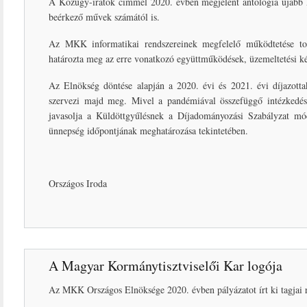
A Közügy-iratok címmel 2020. évben megjelent antológia újabb k
beérkező művek számától is.
Az MKK informatikai rendszereinek megfelelő működtetése tov
határozta meg az erre vonatkozó együttműködések, üzemeltetési kér
Az Elnökség döntése alapján a 2020. évi és 2021. évi díjazotta
szervezi majd meg. Mivel a pandémiával összefüggő intézkedés
javasolja a Küldöttgyűlésnek a Díjadományozási Szabályzat módo
ünnepség időpontjának meghatározása tekintetében.
Országos Iroda
A Magyar Kormánytisztviselői Kar logója
Az MKK Országos Elnöksége 2020. évben pályázatot írt ki tagjai 