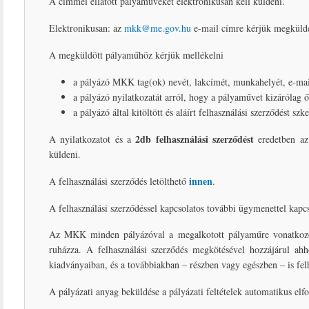
A címmel ellátott pályaműveket elektronikusan kell küldeni.
Elektronikusan: az
mkk@me.gov.hu
e-mail címre kérjük megkülden
A megküldött pályaműhöz kérjük mellékelni
a pályázó MKK tag(ok) nevét, lakcímét, munkahelyét, e-mail
a pályázó nyilatkozatát arról, hogy a pályaművet kizárólag
a pályázó által kitöltött és aláírt felhasználási szerződést szk
2db
felhasználási szerződést
A nyilatkozatot és a
eredetben az
küldeni.
innen
A felhasználási szerződés letölthető
.
A felhasználási szerződéssel kapcsolatos további ügymenettel kapcs
Az MKK minden pályázóval a megalkotott pályaműre vonatkozóan
ruházza. A felhasználási szerződés megkötésével hozzájárul ah
kiadványaiban, és a továbbiakban – részben vagy egészben – is fel
A pályázati anyag beküldése a pályázati feltételek automatikus elfo