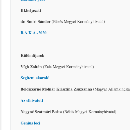
III.helyezett
dr. Smiri Sándor
(Békés Megyei Kormányhivatal)
B.A.K.A.-2020
Különdíjasok
Vígh Zoltán
(Zala Megyei Kormányhivatal)
Segíteni akarok!
Boldizsárné Molnár Krisztina Zsuzsanna
(Magyar Államkincstá
Az elhivatott
Nagyné Szatmári Beáta
(Békés Megyei Kormányhivatal)
Genius loci