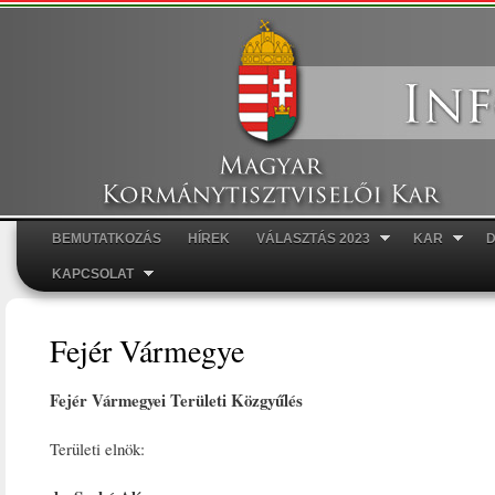
Ugr
tar
BEMUTATKOZÁS
HÍREK
VÁLASZTÁS 2023
KAR
Főmenü
KAPCSOLAT
Fejér Vármegye
Fejér Vármegyei Területi Közgyűlés
Területi elnök: