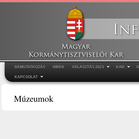
Ugr
tar
BEMUTATKOZÁS
HÍREK
VÁLASZTÁS 2023
KAR
Főmenü
KAPCSOLAT
Múzeumok