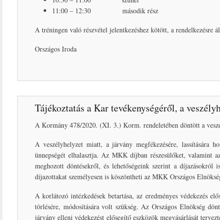
11:00 – 12:30 második rész
A tréningen való részvétel jelentkezéshez kötött, a rendelkezésre á
Országos Iroda
Tájékoztatás a Kar tevékenységéről, a veszély
A Kormány 478/2020. (XI. 3.) Korm. rendeletében döntött a veszél
A veszélyhelyzet miatt, a járvány megfékezésére, lassítására 
ünnepségét elhalasztja. Az MKK díjban részesülőket, valamint az
meghozott döntésekről, és lehetőségeink szerint a díjazásokról
díjazottakat személyesen is köszöntheti az MKK Országos Elnöksé
A korlátozó intézkedések betartása, az eredményes védekezés elős
törlésére, módosítására volt szükség. Az Országos Elnökség dön
járvány elleni védekezést elősegítő eszközök megvásárlását terv