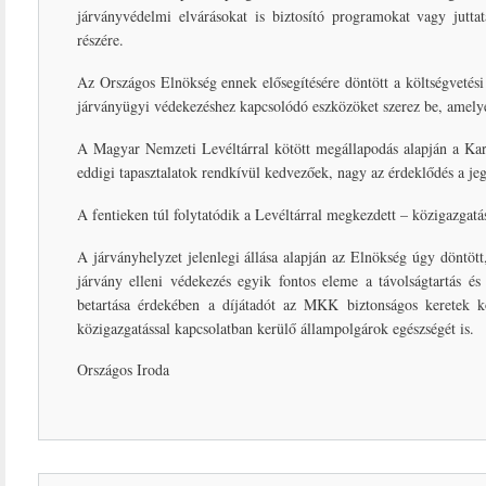
járványvédelmi elvárásokat is biztosító programokat vagy juttat
részére.
Az Országos Elnökség ennek elősegítésére döntött a költségvetési
járványügyi védekezéshez kapcsolódó eszközöket szerez be, amelyet 
A Magyar Nemzeti Levéltárral kötött megállapodás alapján a Kar 
eddigi tapasztalatok rendkívül kedvezőek, nagy az érdeklődés a je
A fentieken túl folytatódik a Levéltárral megkezdett – közigazgat
A járványhelyzet jelenlegi állása alapján az Elnökség úgy döntö
járvány elleni védekezés egyik fontos eleme a távolságtartás é
betartása érdekében a díjátadót az MKK biztonságos keretek kö
közigazgatással kapcsolatban kerülő állampolgárok egészségét is.
Országos Iroda