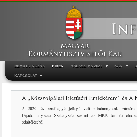
Ugr
tar
BEMUTATKOZÁS
HÍREK
VÁLASZTÁS 2023
KAR
Főmenü
KAPCSOLAT
A „Közszolgálati Életútért Emlékérem” és A 
A 2020. év rendhagyó jellegű volt mindannyiunk számár
Díjadományozási Szabályzata szerint az MKK területi elnökség
odaítéléséről.