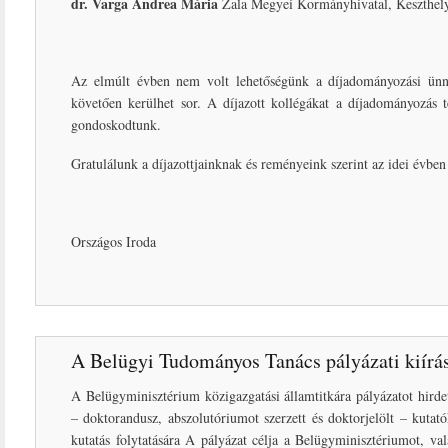
dr. Varga Andrea Mária
Zala Megyei Kormányhivatal, Keszthelyi 
Az elmúlt évben nem volt lehetőségünk a díjadományozási ünnep
követően kerülhet sor. A díjazott kollégákat a díjadományozás té
gondoskodtunk.
Gratulálunk a díjazottjainknak és reményeink szerint az idei évben
Országos Iroda
A Belügyi Tudományos Tanács pályázati kiírá
A Belügyminisztérium közigazgatási államtitkára pályázatot hirde
– doktorandusz, abszolutóriumot szerzett és doktorjelölt – kuta
kutatás folytatására A pályázat célja a Belügyminisztériumot, val