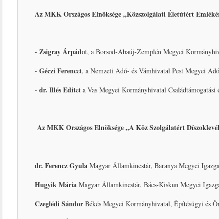
Az MKK Országos Elnöksége „Közszolgálati Életútért Emlékére
Zsigray Árpád
-
ot, a Borsod-Abaúj-Zemplén Megyei Kormányhivata
Géczi Ferenc
-
et, a Nemzeti Adó- és Vámhivatal Pest Megyei Adó
dr. Illés Edit
-
et a Vas Megyei Kormányhivatal Családtámogatási és
Az MKK Országos Elnöksége
„A Köz Szolgálatért Díszoklevél
dr. Ferencz Gyula
Magyar Államkincstár, Baranya Megyei Igazgat
Hugyik Mária
Magyar Államkincstár, Bács-Kiskun Megyei Igazga
Czeglédi Sándor
Békés Megyei Kormányhivatal, Építésügyi és Ör