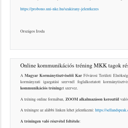
https://probono.uni-nke.hu/szakirany-jelentkezes
Országos Iroda
Online kommunikációs tréning MKK tagok ré
Magyar Kormánytisztviselői Kar
A
Fővárosi Területi Elnöksé
kormányzati igazgatási szervnél foglalkoztatott kormánytisztv
kommunikációs tréning
et szervez.
ZOOM alkalmazáson keresztül
A tréning online formában,
való
A tréningre az alábbi linken lehet jelentkezni:
https://sellandspea
A tréningen való részvétel feltétele
: