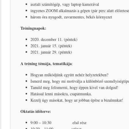
asztali számítógép, vagy laptop kamerával
ingyenes ZOOM alkalmazás a gépen (pár perc alatt előzetese
három óra nyugodt, zavarmentes, békés környezet
Tréningnapok:
2020. december 11. (péntek)
2021. január 15. (péntek)
2021. január 29. (péntek)
A tréning témája, tematikája
:
Hogyan működjünk együtt nehéz helyzetekben?
Ismerd meg, hogy mi motiválja a különböző személyiségtíp
Tanuld meg felismerni, hogy éppen kivel van dolgod!
Hatással lenni másokra, csapatmunka.
Kezelj úgy másokat, hogy az jobban építse a bizalmukat!
Oktatás időterve:
9:00 – 10:30 első rész
10:30 – 11:00 szünet