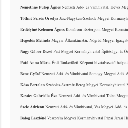
Némethné Fülöp Ágnes
Nemzeti Adó- és Vámhivatal, Heves Megye
Tóthné Szívós Orsolya
Jász-Nagykun-Szolnok Megyei Kormányhiva
Erdélyiné Kelemen Ágnes
Komárom-Esztergom Megyei Kormányhiv
Hegedűs Melinda
Magyar Államkincstár, Nógrád Megyei Igazgatós
Nagy Gábor Dezső
Pest Megyei Kormányhivatal Építésügyi és Ör
Pató Anna Mária
Érdi Tankerületi Központ hivatalvezető-helyett
Bene Győző
Nemzeti Adó- és Vámhivatal Somogy Megyei Adó- és
Kósa Bertalan
Szabolcs-Szatmár-Bereg Megyei Kormányhivatal Mát
Kovács Gabriella Éva
Nemzeti Adó- és Vámhivatal Tolna Megyei A
Szele Adrienn
Nemzeti Adó- és Vámhivatal, Vas Megyei Adó- és 
Balog Lászlóné
Veszprém Megyei Kormányhivatal Pápai Járási Hiva