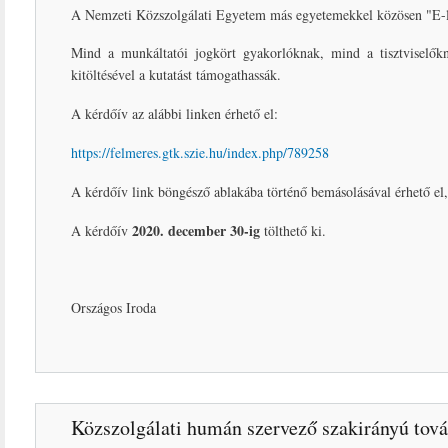
A Nemzeti Közszolgálati Egyetem más egyetemekkel közösen "E-lea
Mind a munkáltatói jogkört gyakorlóknak, mind a tisztviselőkne
kitöltésével a kutatást támogathassák.
A kérdőív az alábbi linken érhető el:
https://felmeres.gtk.szie.hu/index.php/789258
A kérdőív link böngésző ablakába történő bemásolásával érhető el, 
2020. december 30-ig
A kérdőív
tölthető ki.
Országos Iroda
Közszolgálati humán szervező szakirányú tov