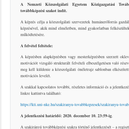
A Nemzeti Közszolgálati Egyetem
Közigazgatási Tová
továbbképzési szakot indít.
A képzés célja a közszolgálati szervezetek humánerőforrás gazdá
képzésével, akik mind elméletben, mind gyakorlatban felkészültek 
működtetésére.
A felvétel feltétele:
A képzésben alapképzésben vagy mesterképzésben szerzett oklevél
motivációt vizsgáló strukturált felvételi elbeszélgetésen való rés
meg kell küldenie a közszolgálati önéletrajz sablonban elkészített
motivációs levelét.
A szakkal kapcsolatos további, részletes információ és a jelentkez
linkre kattintva található:
https://kti.uni-nke.hu/szakiranyu-tovabbkepzesek/szakiranyu-to
A jelentkezési határidő:
2020. december 10. 23:59-ig
.
A szakirányú továbbképzési szakra történő jelentkezését – a regiszt