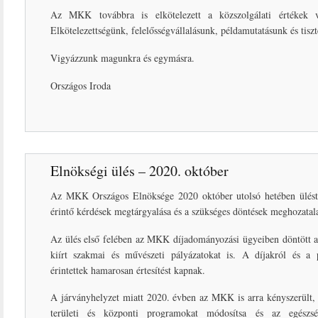
Az MKK továbbra is elkötelezett a közszolgálati értékek 
Elkötelezettségünk, felelősségvállalásunk, példamutatásunk és tisz
Vigyázzunk magunkra és egymásra.
Országos Iroda
Elnökségi ülés – 2020. október
Az MKK Országos Elnöksége 2020 október utolsó hetében ülés
érintő kérdések megtárgyalása és a szükséges döntések meghozatal
Az ülés első felében az MKK díjadományozási ügyeiben döntött a t
kiírt szakmai és művészeti pályázatokat is. A díjakról és a 
érintettek hamarosan értesítést kapnak.
A járványhelyzet miatt 2020. évben az MKK is arra kényszerült, 
területi és központi programokat módosítsa és az egészs