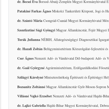
dr. Becsei Éva
Borsod-Abaúj-Zemplén Megyei Kormányhivatal Encs
Patakiné Farkas Ágnes
Miskolci Tankerületi Központ, Jogi és Hu
dr. Szántó Mária
Csongrád-Csanád Megyei Kormányhivatal Mórahal
Szentkutiné Sági Gyöngyi
Magyar Államkincstár, Fejér Megyei Iga
Turák Julianna
NÉBIH, Állategészségügyi Diagnosztikai Igazgató
dr. Hazafi Zoltán
Belügyminisztérium Közszolgálat-fejlesztési és
Cser Ágnes
Nemzeti Adó- és Vámhivatal Dél-budapesti Adó- és V
dr. Gaál Györgyné
Agrárminisztérium, Erdőgazdálkodási Főosztá
Szilágyi Károlyné
Miniszterelnökség Építészeti és Építésügyi Hely
Bozsanitz Zoltánné
Magyar Államkincstár Győr-Moson-Sopron Meg
Villásné Vajkó Erzsébet
Nemzeti Adó- és Vámhivatal Hajdú-Bihar
dr. Lajkó Gabriella
Hajdú-Bihar Megyei Kormányhivatal, Debreceni