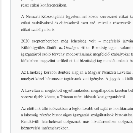
részt etikai konferenciákon.
A Nemzeti Közszolgálati Egyetemmel közös szervezésű etikai kon
etikai szabályokról és eljárásokról esett szó, mivel a résztvevő
etikai szabályaiba is.
2020 szeptemberében még lehetőség volt – megfelelő járván
Küldöttgyűlés döntött az Országos Etikai Bizottság tagjai, valam
igazgatásról szóló törvény módosításainak megfelelő szabályokat
időközben megszűnt területi etikai bizottsági tag mandátumának bet
Az Elnökség korábbi döntése alapján a Magyar Nemzeti Levéltár „A
amelyet közel háromezer tagtársunk vett igénybe. A jegyek a kiállí
A Levéltárral megkötött együttműködési megállapodás keretén bel
sorozat újabb kötete, a Trianon utáni időszak közigazgatásáról.
Az előttünk álló időszakban a legfontosabb cél saját és honfitársa
a lakosság részére biztonságos igazgatási szolgáltatások biztosít
Rendkívüli leterheléssel dolgoznak más hivatásrendben dolgozó,
köznevelési intézményekben.