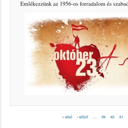
Emlékezzünk az 1956-os forradalom és szabad
« első
‹ előző
…
39
40
41
Oldalak