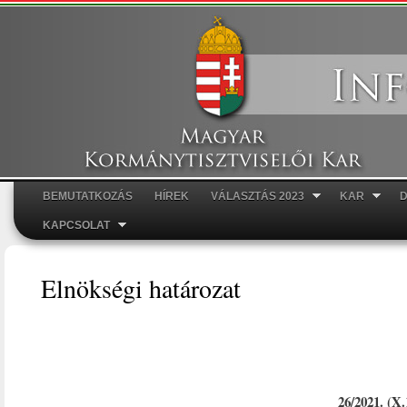
Ugr
tar
BEMUTATKOZÁS
HÍREK
VÁLASZTÁS 2023
KAR
Főmenü
KAPCSOLAT
Elnökségi határozat
26/2021. (X