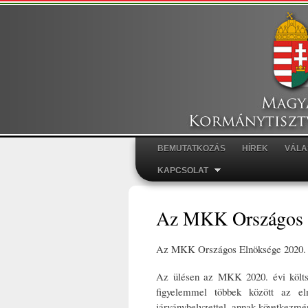
BEMUTATKOZÁS
HÍREK
VÁLA
Főmenü
KAPCSOLAT
Az MKK Országos E
Az MKK Országos Elnöksége 2020. jún
Az ülésen az MKK 2020. évi költség
figyelemmel többek között az el
járványhelyzettel, annak következmén