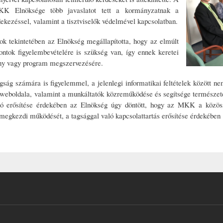
KK Elnöksége több javaslatot tett a kormányzatnak a
ekezéssel, valamint a tisztviselők védelmével kapcsolatban.
 tekintetében az Elnökség megállapította, hogy az elmúlt
tok figyelembevételére is szükség van, így ennek keretei
ny vagy program megszervezésére.
agság számára is figyelemmel, a jelenlegi informatikai feltételek között ne
weboldala, valamint a munkáltatók közreműködése és segítsége természetes
ó erősítése érdekében az Elnökség úgy döntött, hogy az MKK a közö
 megkezdi működését, a tagsággal való kapcsolattartás erősítése érdekében