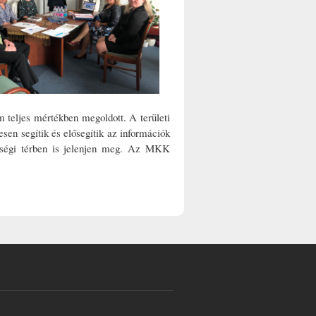
m teljes mértékben megoldott. A területi
en segítik és elősegítik az információk
sségi térben is jelenjen meg. Az MKK