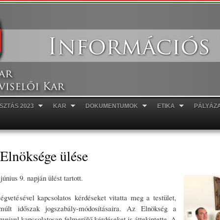
Ugrás a
tartalomra
SZTÁS 2023
KAR
DOKUMENTUMOK
ETIKA
PÁLYÁZ
lnöksége ülése
ius 9. napján ülést tartott.
vetésével kapcsolatos kérdéseket vitatta meg a testület,
múlt időszak jogszabály-módosításaira. Az Elnökség a
yeivel kapcsolatosan felmerülő kérdéseket is áttekintette. A