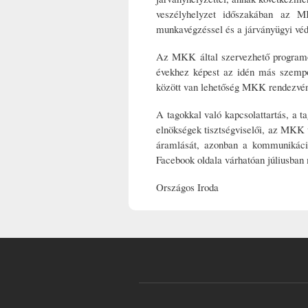
veszélyhelyzet időszakában az M
munkavégzéssel és a járványügyi véd
Az MKK által szervezhető programok
évekhez képest az idén más szempon
között van lehetőség MKK rendezvé
A tagokkal való kapcsolattartás, a t
elnökségek tisztségviselői, az MKK 
áramlását, azonban a kommunikáci
Facebook oldala várhatóan júliusban
Országos Iroda