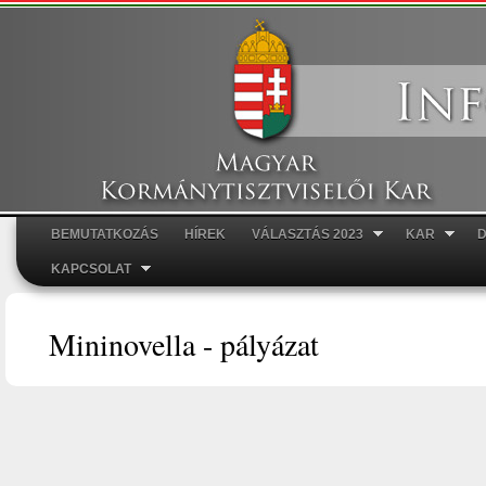
Ugr
tar
BEMUTATKOZÁS
HÍREK
VÁLASZTÁS 2023
KAR
Főmenü
KAPCSOLAT
Mininovella - pályázat