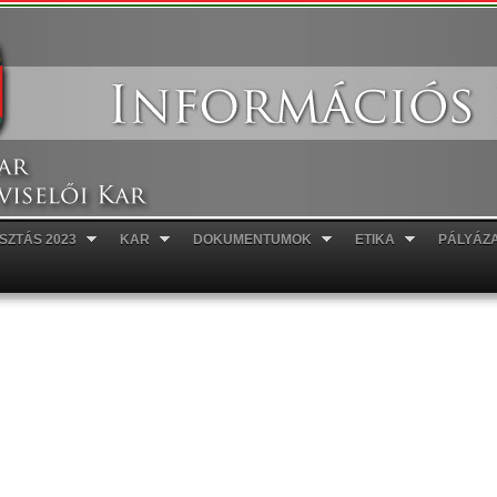
Ugrás a
tartalomra
SZTÁS 2023
KAR
DOKUMENTUMOK
ETIKA
PÁLYÁZ