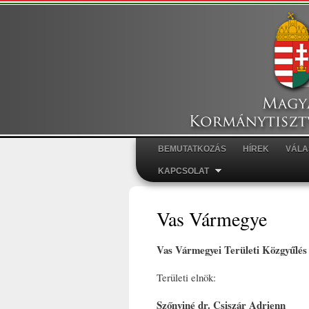
BEMUTATKOZÁS
HÍREK
VÁLA
Főmenü
KAPCSOLAT
Vas Vármegye
Vas Vármegyei Területi Közgyűlés
Területi elnök:
Szőnyiné dr. Csiszár Adrienn