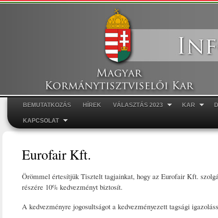
Ugr
tar
BEMUTATKOZÁS
HÍREK
VÁLASZTÁS 2023
KAR
Főmenü
KAPCSOLAT
Eurofair Kft.
Örömmel értesítjük Tisztelt tagjainkat, hogy az Eurofair Kft. szol
részére 10% kedvezményt biztosít.
A kedvezményre jogosultságot a kedvezményezett tagsági igazolássa