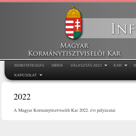
Ugr
tar
BEMUTATKOZÁS
HÍREK
VÁLASZTÁS 2023
KAR
Főmenü
KAPCSOLAT
2022
A Magyar Kormánytisztviselői Kar 2022. évi pályázatai