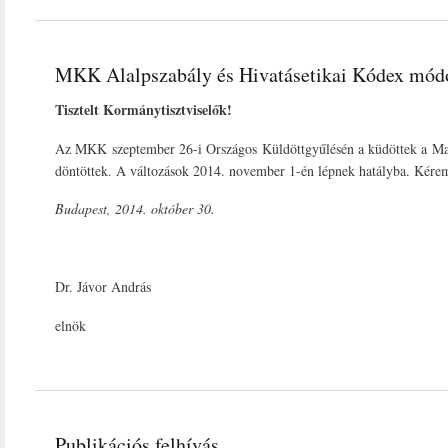
MKK Alalpszabály és Hivatásetikai Kódex módo
Tisztelt Kormánytisztviselők!
Az MKK szeptember 26-i Országos Küldöttgyűlésén a küdöttek a Magy
döntöttek. A változások 2014. november 1-én lépnek hatályba. Kére
Budapest, 2014. október 30.
Dr. Jávor András
elnök
Publikációs felhívás