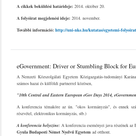
A cikkek beküldési határideje:
2014. október 20.
A folyóirat megjelenési ideje:
2014. november.
További információ:
http://uni-nke.hu/kutatas/egyetemi-folyoir
eGovernment: Driver or Stumbling Block for Eu
A Nemzeti Közszolgálati Egyetem Közigazgatás-tudományi Karának 
számos hazai és külföldi partnerrel közösen,
"10th Central and Eastern European eGov Days 2014, eGovernment
A konferencia témaköre az ún. "okos kormányzás", és ennek szám
részvétel, elektronikus kormányzás, stb.)
A konferencia helyszíne:
A konferencia eseményei java részének az 
Gyula Budapesti Német Nyelvű Egyetem
ad otthont.