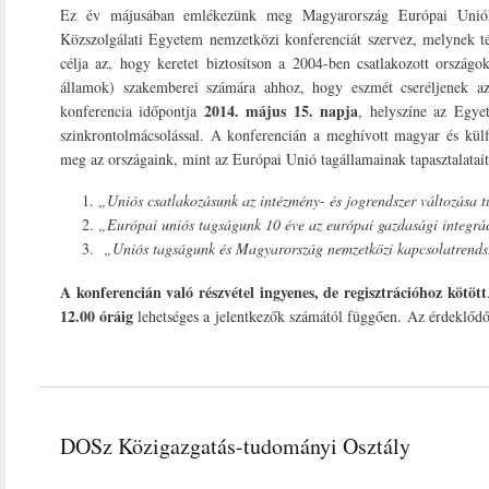
Ez év májusában emlékezünk meg Magyarország Európai Unióhoz
Közszolgálati Egyetem nemzetközi konferenciát szervez, melynek 
célja az, hogy keretet biztosítson a 2004-ben csatlakozott ország
államok) szakemberei számára ahhoz, hogy eszmét cseréljenek az o
2014. május 15. napja
konferencia időpontja
, helyszíne az Egy
szinkrontolmácsolással. A konferencián a meghívott magyar és külf
meg az országaink, mint az Európai Unió tagállamainak tapasztalatai
„Uniós csatlakozásunk az intézmény- és jogrendszer változása 
„Európai uniós tagságunk 10 éve az európai gazdasági integrá
„Uniós tagságunk és Magyarország nemzetközi kapcsolatrendsz
A konferencián való részvétel ingyenes, de regisztrációhoz kötött
12.00 óráig
lehetséges a jelentkezők számától függően. Az érdeklődők 
DOSz Közigazgatás-tudományi Osztály