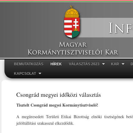
Ugr
tar
BEMUTATKOZÁS
HÍREK
VÁLASZTÁS 2023
KAR
Főmenü
KAPCSOLAT
Csongrád megyei időközi választás
Tisztelt Csongrád megyei Kormánytisztviselő!
A megüresedett Területi Etikai Bizottság elnöki tisztségének betö
jelöltállítási szakasszal elkezdődik.