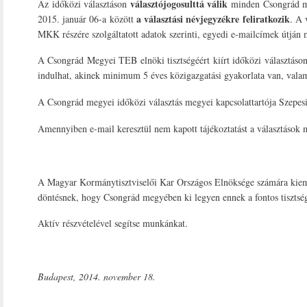
választójogosulttá válik
Az időközi választáson
minden Csongrád me
a választási névjegyzékre feliratkozik
2015. január 06-a között
. A 
MKK részére szolgáltatott adatok szerinti, egyedi e-mailcímek útján
A Csongrád Megyei TEB elnöki tisztségéért kiírt időközi választás
indulhat, akinek minimum 5 éves közigazgatási gyakorlata van, valamin
A Csongrád megyei időközi választás megyei kapcsolattartója Szepe
Amennyiben e-mail keresztül nem kapott tájékoztatást a választások m
A Magyar Kormánytisztviselői Kar Országos Elnöksége számára kiemelt
döntésnek, hogy Csongrád megyében ki legyen ennek a fontos tisztség
Aktív részvételével segítse munkánkat.
Budapest, 2014. november 18.