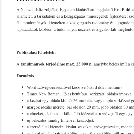
Pro Publi
A Nemzeti Közszolgálati Egyetem kiadásában megjelenő
államélet, a társadalom és a közigazgatás minőségének fejlesztését szo
államtudományok, kiemelten a közigazgatás-tudomány és a jogtudomány
tapasztalatok közlése, a tudományos nézetek és a gyakorlati megfontol
Publikálási feltételek:
tanulmányok terjedelme max. 25 000 n
A
, amelybe beleszámít a cí
Formázás
Word szövegszerkesztővel készítve (word dokumentum)
Times New Roman, 12-es betűtípus, sorkizárt, oldalszámozva
a kézirat egy oldala kb. 25-26 másfeles vagy dupla sorközzel gé
margók ideális mérete: bal oldalon 20 mm, jobb oldalon 30 m
a címeket, alcímeket, különálló idézeteket a szövegtől egy-egy 
új bekezdés mindig Enter-rel kezdődjék
a szerző által kiemelni kívánt szavakat, szövegrészeket, mondat
az ábrákat, táblázatokat külön lapon, illetve külön fájlban, sor