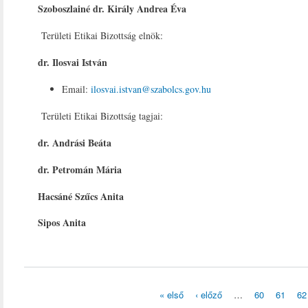
Szoboszlainé dr. Király Andrea Éva
Területi Etikai Bizottság elnök:
dr. Ilosvai István
Email:
ilosvai.istvan@szabolcs.gov.hu
Területi Etikai Bizottság tagjai:
dr. Andrási Beáta
dr. Petromán Mária
Hacsáné Szűcs Anita
Sipos Anita
« első
‹ előző
…
60
61
62