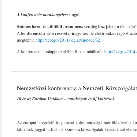
angol.
A konferencia munkanyelve:
Számos hazai és külföldi prominens vendég lesz jelen,
a témakörök
konferencián való részvétel ingyenes,
A
de elektronikus regisztráció
megtenni:
http://ceeegov2014.ocg.at/en/node/32
A konferencia honlapja az alábbi linken található:
http://eeegov2014.
Nemzetközi konferencia a Nemzeti Közszolgála
10 év az Európai Unióban – tanulságok és új kihívások
Az európai integráció folyamatai kulcsfontosságú mérföldkövek a ko
kihívások joggal tarthatnak számot a közszolgálati képzés iránt elkö