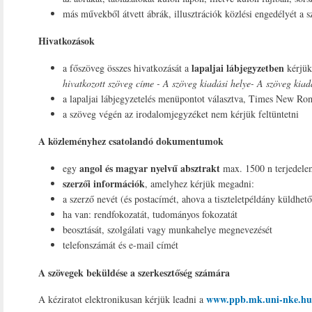
más művekből átvett ábrák, illusztrációk közlési engedélyét a s
Hivatkozások
lapaljai lábjegyzetben
a főszöveg összes hivatkozását a
kérjük
hivatkozott szöveg címe - A szöveg kiadási helye- A szöveg kia
a lapaljai lábjegyzetelés menüpontot választva, Times New Roma
a szöveg végén az irodalomjegyzéket nem kérjük feltüntetni
A közleményhez csatolandó dokumentumok
angol és magyar nyelvű absztrakt
egy
max. 1500 n terjedel
szerzői információk
, amelyhez kérjük megadni:
a szerző nevét (és postacímét, ahova a tiszteletpéldány küldhető
ha van: rendfokozatát, tudományos fokozatát
beosztását, szolgálati vagy munkahelye megnevezését
telefonszámát és e-mail címét
A szövegek beküldése a szerkesztőség számára
www.ppb.mk.uni-nke.hu
A kéziratot elektronikusan kérjük leadni a