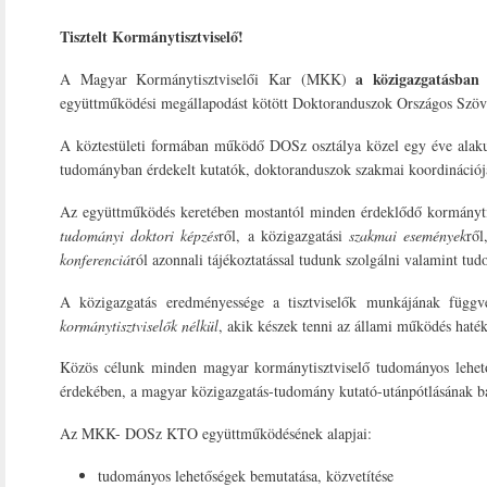
Tisztelt Kormánytisztviselő!
a közigazgatásban
A Magyar Kormánytisztviselői Kar (MKK)
együttműködési megállapodást kötött Doktoranduszok Országos Szö
A köztestületi formában működő DOSz osztálya közel egy éve alakul
tudományban érdekelt kutatók, doktoranduszok szakmai koordinációját
Az együttműködés keretében mostantól minden érdeklődő kormánytisz
tudományi doktori képzés
ről, a közigazgatási
szakmai események
rő
konferenciá
ról azonnali tájékoztatással tudunk szolgálni valamint tud
A közigazgatás eredményessége a tisztviselők munkájának függ
kormánytisztviselők nélkül
, akik készek tenni az állami működés haté
Közös célunk minden magyar kormánytisztviselő tudományos lehetős
érdekében, a magyar közigazgatás-tudomány kutató-utánpótlásának b
Az MKK- DOSz KTO együttműködésének alapjai:
tudományos lehetőségek bemutatása, közvetítése