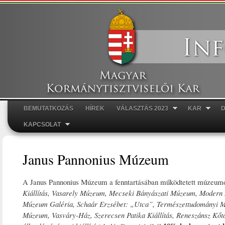
Ugr
tar
BEMUTATKOZÁS
HÍREK
VÁLASZTÁS 2023
KAR
Főmenü
KAPCSOLAT
Janus Pannonius Múzeum
A Janus Pannonius Múzeum a fenntartásában működtetett múzeum
Kiállítás, Vasarely Múzeum, Mecseki Bányászati Múzeum, Modern
Múzeum Galéria, Schaár Erzsébet: „Utca”, Természettudományi M
Múzeum, Vasváry-Ház, Szerecsen Patika Kiállítás, Reneszánsz Kőtár