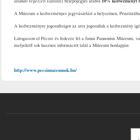
10% kedvezményt b
állandó régészeti kiállítás
) belépőjegyei árából
A Múzeum a kedvezményes jegyvásárlást a helyszínen, Pénztárában 
A kedvezményre jogosultságot az arra jogosultak a kedvezmény igény
Látogasson el Pécsre és fedezze fel a Janus Pannonius Múzeum, va
melyekről sok hasznos információt talál a Múzeum honlapján:
http://www.pecsimuzeumok.hu/