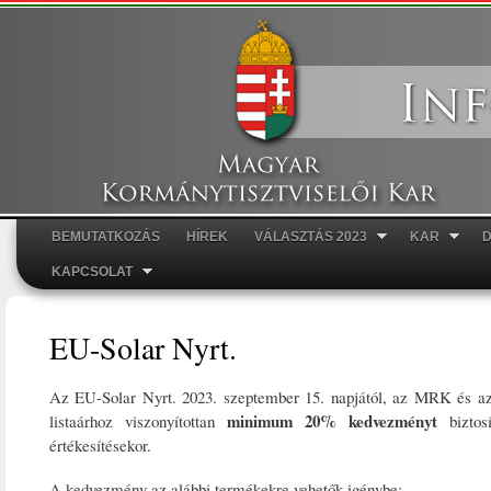
Ugr
tar
BEMUTATKOZÁS
HÍREK
VÁLASZTÁS 2023
KAR
Főmenü
KAPCSOLAT
EU-Solar Nyrt.
Az EU-Solar Nyrt. 2023. szeptember 15. napjától, az MRK és a
minimum 20% kedvezményt
listaárhoz viszonyítottan
biztosí
értékesítésekor.
A kedvezmény az alábbi termékekre vehetők igénybe: