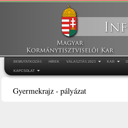
Ugr
tar
BEMUTATKOZÁS
HÍREK
VÁLASZTÁS 2023
KAR
Főmenü
KAPCSOLAT
Gyermekrajz - pályázat