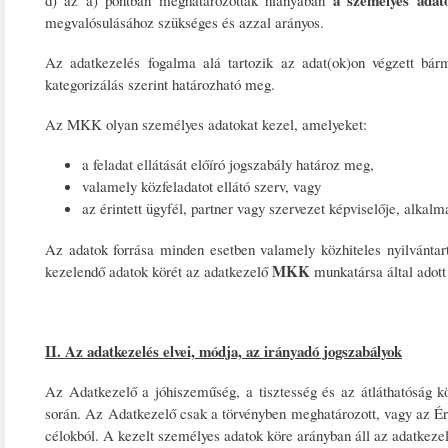
a személyes adato
d) az a) pontban meghatározottak hiányában
megvalósulásához szükséges és azzal arányos.
Az adatkezelés fogalma alá tartozik az adat(ok)on végzett bár
kategorizálás szerint határozható meg.
Az MKK olyan személyes adatokat kezel, amelyeket:
a feladat ellátását előíró jogszabály határoz meg,
valamely közfeladatot ellátó szerv, vagy
az érintett ügyfél, partner vagy szervezet képviselője, alkal
Az adatok forrása minden esetben valamely közhiteles nyilvántart
MKK
kezelendő adatok körét az adatkezelő
munkatársa által adott
II. Az adatkezelés elvei, módja, az irányadó jogszabályok
Az Adatkezelő a jóhiszeműség, a tisztesség és az átláthatóság k
során. Az Adatkezelő csak a törvényben meghatározott, vagy az Érin
célokból. A kezelt személyes adatok köre arányban áll az adatkezel