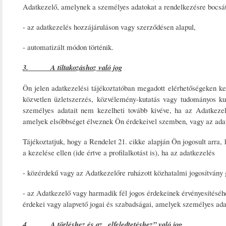
Adatkezelő, amelynek a személyes adatokat a rendelkezésre bocsát
- az adatkezelés hozzájáruláson vagy szerződésen alapul,
- automatizált módon történik.
3. A tiltakozáshoz való jog
Ön jelen adatkezelési tájékoztatóban megadott elérhetőségeken ker
közvetlen üzletszerzés, közvélemény-kutatás vagy tudományos ku
személyes adatait nem kezelheti tovább kivéve, ha az Adatkezelő
amelyek elsőbbséget élveznek Ön érdekeivel szemben, vagy az adatk
Tájékoztatjuk, hogy a Rendelet 21. cikke alapján Ön jogosult arra,
a kezelése ellen (ide értve a profilalkotást is), ha az adatkezelés
- közérdekű vagy az Adatkezelőre ruházott közhatalmi jogosítvány 
- az Adatkezelő vagy harmadik fél jogos érdekeinek érvényesítésé
érdekei vagy alapvető jogai és szabadságai, amelyek személyes ada
4. A törléshez és az „elfeledtetéshez” való jog