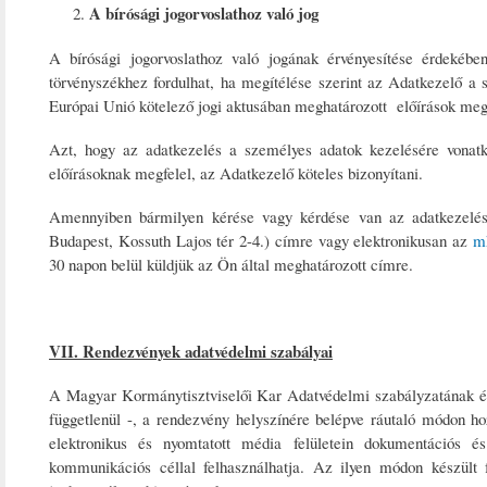
A bírósági jogorvoslathoz való jog
A bírósági jogorvoslathoz való jogának érvényesítése érdekébe
törvényszékhez fordulhat, ha megítélése szerint az Adatkezelő a
Európai Unió kötelező jogi aktusában meghatározott előírások megs
Azt, hogy az adatkezelés a személyes adatok kezelésére vonatk
előírásoknak megfelel, az Adatkezelő köteles bizonyítani.
Amennyiben bármilyen kérése vagy kérdése van az adatkezeléss
Budapest, Kossuth Lajos tér 2-4.) címre vagy elektronikusan az
m
30 napon belül küldjük az Ön által meghatározott címre.
VII. Rendezvények adatvédelmi szabályai
A Magyar Kormánytisztviselői Kar Adatvédelmi szabályzatának érte
függetlenül -, a rendezvény helyszínére belépve ráutaló módon h
elektronikus és nyomtatott média felületein dokumentációs és
kommunikációs céllal felhasználhatja. Az ilyen módon készült f