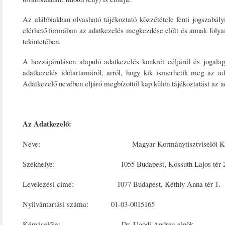
Az alábbiakban olvasható tájékoztató közzététele fenti jogszabály
elérhető formában az adatkezelés megkezdése előtt és annak folyam
tekintetében.
A hozzájáruláson alapuló adatkezelés konkrét céljáról és jogalap
adatkezelés időtartamáról, arról, hogy kik ismerhetik meg az ada
Adatkezelő nevében eljáró megbízottól kap külön tájékoztatást az 
Az Adatkezelő:
Neve: Magyar Kormánytisztviselői Kar (rövi
Székhelye: 1055 Budapest, Kossuth Lajos tér 2
Levelezési címe: 1077 Budapest, Kéthly Anna tér 1.
Nyilvántartási száma: 01-03-0015165
Képviselője: Dr. Ugodi Andrea elnök