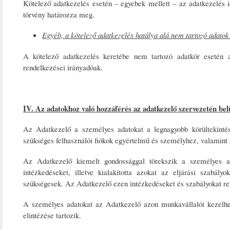
Kötelező adatkezelés esetén – egyebek mellett – az adatkezelés i
törvény határozza meg.
Egyéb, a kötelező adatkezelés hatálya alá nem tartozó adato
A kötelező adatkezelés keretébe nem tartozó adatkör esetén a
rendelkezései irányadóak.
IV. Az adatokhoz való hozzáférés az adatkezelő szervezetén bel
Az Adatkezelő a személyes adatokat a legnagyobb körültekintéss
szükséges felhasználói fiókok egyértelmű és személyhez, valamint 
Az Adatkezelő kiemelt gondossággal törekszik a személyes ad
intézkedéseket, illetve kialakította azokat az eljárási szabál
szükségesek. Az Adatkezelő ezen intézkedéseket és szabályokat ren
A személyes adatokat az Adatkezelő azon munkavállalói kezelheti
elintézése tartozik.