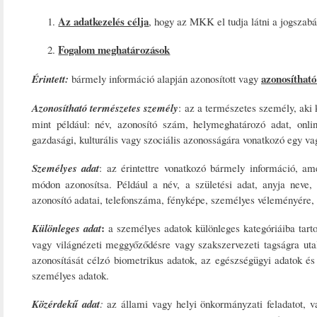
Az adatkezelés célja
, hogy az MKK el tudja látni a jogszabál
Fogalom meghatározások
azonosíthat
Érintett:
bármely információ alapján azonosított vagy
Azonosítható természetes személy
: az a természetes személy, aki
mint például: név, azonosító szám, helymeghatározó adat, online
gazdasági, kulturális vagy szociális azonosságára vonatkozó egy va
Személyes adat
: az érintettre vonatkozó bármely információ, a
módon azonosítsa. Például a név, a születési adat, anyja neve, 
azonosító adatai, telefonszáma, fényképe, személyes véleményére, 
:
Különleges adat
a személyes adatok különleges kategóriáiba tarto
vagy világnézeti meggyőződésre vagy szakszervezeti tagságra uta
azonosítását célzó biometrikus adatok, az egészségügyi adatok és
személyes adatok.
Közérdekű adat
:
az állami vagy helyi önkormányzati feladatot, v