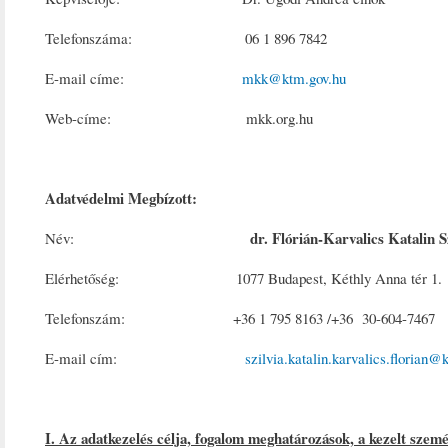
Telefonszáma: 06 1 896 7842
E-mail címe:
mkk@ktm.gov.hu
Web-címe: mkk.org.hu
Adatvédelmi Megbízott:
dr. Flórián-Karvalics Katalin S
Név:
Elérhetőség: 1077 Budapest, Kéthly Anna tér 1.
Telefonszám: +36 1 795 8163 /+36 30-604-7467
E-mail cím:
szilvia.katalin.karvalics.florian@
I. Az adatkezelés célja, fogalom meghatározások, a kezelt szemé