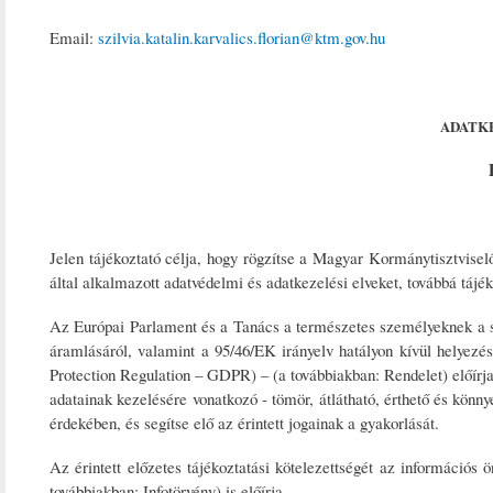
Email:
szilvia.katalin.karvalics.florian@ktm.gov.hu
ADATK
Jelen tájékoztató célja, hogy rögzítse a Magyar Kormánytisztvise
által alkalmazott adatvédelmi és adatkezelési elveket, továbbá táj
Az Európai Parlament és a Tanács a természetes személyeknek a sz
áramlásáról, valamint a 95/46/EK irányelv hatályon kívül helyezé
Protection Regulation – GDPR) – (a továbbiakban: Rendelet) előírj
adatainak kezelésére vonatkozó - tömör, átlátható, érthető és kön
érdekében, és segítse elő az érintett jogainak a gyakorlását.
Az érintett előzetes tájékoztatási kötelezettségét az információs
továbbiakban: Infotörvény) is előírja.