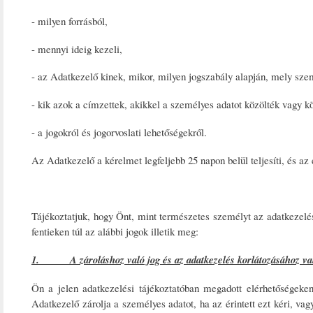
- milyen forrásból,
- mennyi ideig kezeli,
- az Adatkezelő kinek, mikor, milyen jogszabály alapján, mely szem
- kik azok a címzettek, akikkel a személyes adatot közölték vagy kö
- a jogokról és jogorvoslati lehetőségekről.
Az Adatkezelő a kérelmet legfeljebb 25 napon belül teljesíti, és az é
Tájékoztatjuk, hogy Önt, mint természetes személyt az adatkezel
fentieken túl az alábbi jogok illetik meg:
1. A zároláshoz való jog és az adatkezelés korlátozásához val
Ön a jelen adatkezelési tájékoztatóban megadott elérhetőségeke
Adatkezelő zárolja a személyes adatot, ha az érintett ezt kéri, vag