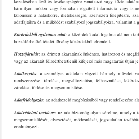
kezelésében lévő és tevékenységére vonatkozó vagy közfeladatán
bármilyen módon vagy formában rögzített információ vagy ismere
különösen a hatáskörre, illetékességre, szervezeti felépítésre, s
adatfajtákra és a működést szabályozó jogszabályokra, valamint a 
Közérdekből nyilvános adat
:
a közérdekű adat fogalma alá nem tar
hozzáférhetővé tételét törvény közérdekből elrendeli.
Hozzájárulás
: az érintett akaratának önkéntes, határozott és megfe
vagy az akaratát félreérthetetlenül kifejező más magatartás útján 
Adatkezelés
: a személyes adatokon végzett bármely művelet vag
rendszerezése, tárolása, megváltoztatása, felhasználása, lekérd
zárolása, törlése és megsemmisítése.
Adatfeldolgozás
: az adatkezelő megbízásából vagy rendelkezése ala
Adatvédelmi incidens
: az adatbiztonság olyan sérelme, amely a t
megsemmisülését, elvesztését, módosulását, jogosulatlan továbbít
eredményezi.