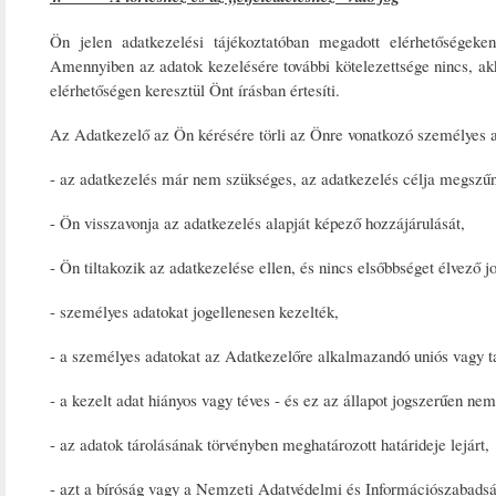
Ön jelen adatkezelési tájékoztatóban megadott elérhetőségeken
Amennyiben az adatok kezelésére további kötelezettsége nincs, ak
elérhetőségen keresztül Önt írásban értesíti.
Az Adatkezelő az Ön kérésére törli az Önre vonatkozó személyes ad
- az adatkezelés már nem szükséges, az adatkezelés célja megszűn
- Ön visszavonja az adatkezelés alapját képező hozzájárulását,
- Ön tiltakozik az adatkezelése ellen, és nincs elsőbbséget élvező 
- személyes adatokat jogellenesen kezelték,
- a személyes adatokat az Adatkezelőre alkalmazandó uniós vagy tagá
- a kezelt adat hiányos vagy téves - és ez az állapot jogszerűen nem 
- az adatok tárolásának törvényben meghatározott határideje lejárt,
- azt a bíróság vagy a Nemzeti Adatvédelmi és Információszabadsá