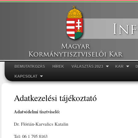
Ugr
tar
BEMUTATKOZÁS
HÍREK
VÁLASZTÁS 2023
KAR
Főmenü
KAPCSOLAT
Adatkezelési tájékoztató
Adatvédelmi tisztviselő:
Dr. Flórián-Karvalics Katalin
Tel: 06 1 795 8163