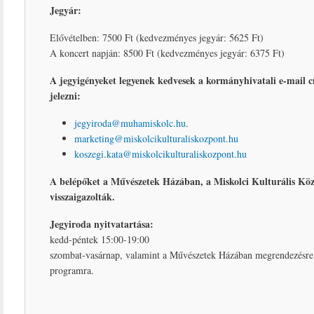
Jegyár:
Elővételben: 7500 Ft (kedvezményes jegyár: 5625 Ft)
A koncert napján: 8500 Ft (kedvezményes jegyár: 6375 Ft)
A jegyigényeket legyenek kedvesek a kormányhivatali e-mail 
jelezni:
jegyiroda@muhamiskolc.hu
.
marketing@miskolcikulturaliskozpont.hu
koszegi.kata@miskolcikulturaliskozpont.hu
A belépőket a Művészetek Házában, a Miskolci Kulturális Köz
visszaigazolták.
Jegyiroda nyitvatartása:
kedd-péntek 15:00-19:00
szombat-vasárnap, valamint a Művészetek Házában megrendezésre k
programra.