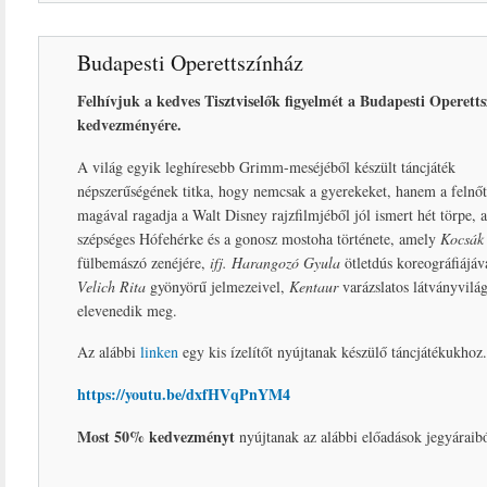
Budapesti Operettszínház
Felhívjuk a kedves Tisztviselők figyelmét a Budapesti Operett
kedvezményére.
A világ egyik leghíresebb Grimm-meséjéből készült táncjáték
népszerűségének titka, hogy nemcsak a gyerekeket, hanem a felnőtt
magával ragadja a Walt Disney rajzfilmjéből jól ismert hét törpe, a
szépséges Hófehérke és a gonosz mostoha története, amely
Kocsák
fülbemászó zenéjére,
ifj. Harangozó Gyula
ötletdús koreográfiájáv
Velich Rita
gyönyörű jelmezeivel,
Kentaur
varázslatos látványvilá
elevenedik meg.
Az alábbi
linken
egy kis ízelítőt nyújtanak készülő táncjátékukhoz.
https://youtu.be/dxfHVqPnYM4
Most 50% kedvezményt
nyújtanak az alábbi előadások jegyáraibó