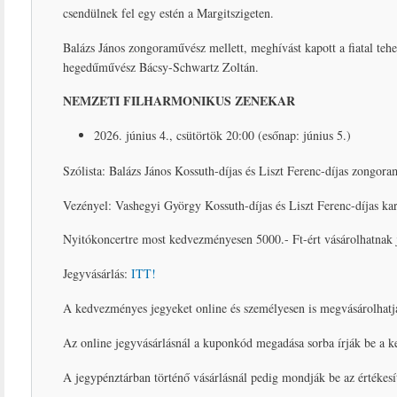
csendülnek fel egy estén a Margitszigeten.
Balázs János zongoraművész mellett, meghívást kapott a fiatal tehe
hegedűművész Bácsy-Schwartz Zoltán.
NEMZETI FILHARMONIKUS ZENEKAR
2026. június 4., csütörtök 20:00 (esőnap: június 5.)
Szólista: Balázs János Kossuth-díjas és Liszt Ferenc-díjas zong
Vezényel: Vashegyi György Kossuth-díjas és Liszt Ferenc-díjas ka
Nyitókoncertre most kedvezményesen 5000.- Ft-ért vásárolhatnak 
Jegyvásárlás:
ITT!
A kedvezményes jegyeket online és személyesen is megvásárolhatj
Az online jegyvásárlásnál a kuponkód megadása sorba írják be a
A jegypénztárban történő vásárlásnál pedig mondják be az értékesí