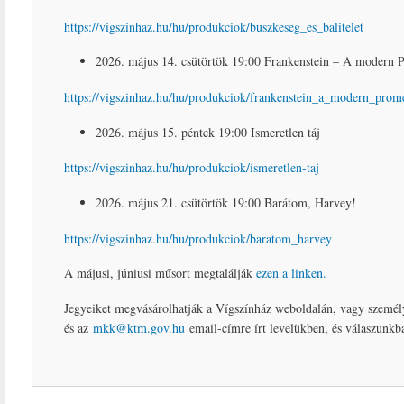
https://vigszinhaz.hu/hu/produkciok/buszkeseg_es_balitelet
2026. május 14. csütörtök 19:00 Frankenstein – A modern 
https://vigszinhaz.hu/hu/produkciok/frankenstein_a_modern_prom
2026. május 15. péntek 19:00 Ismeretlen táj
https://vigszinhaz.hu/hu/produkciok/ismeretlen-taj
2026. május 21. csütörtök 19:00 Barátom, Harvey!
https://vigszinhaz.hu/hu/produkciok/baratom_harvey
A májusi, júniusi műsort megtalálják
ezen a linken.
Jegyeiket megvásárolhatják a Vígszínház weboldalán, vagy személye
és az
mkk@ktm.gov.hu
email-címre írt levelükben, és válaszunkb