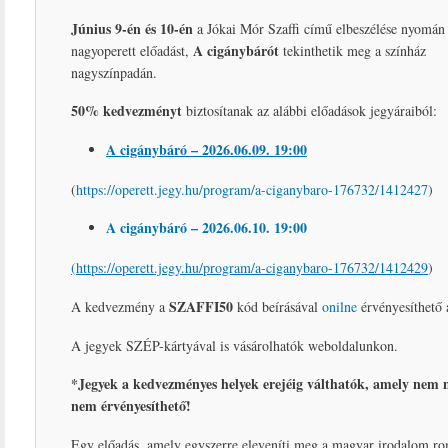
Június 9-én és 10-én
a Jókai Mór Szaffi című elbeszélése nyomán 
A cigánybárót
nagyoperett előadást,
tekinthetik meg a színház
nagyszínpadán.
50% kedvezményt
biztosítanak az alábbi előadások jegyáraiból:
A cigánybáró – 2026.06.09. 19:00
(
https://operett.jegy.hu/program/a-ciganybaro-176732/1412427
)
A cigánybáró – 2026.06.10. 19:00
(
https://operett.jegy.hu/program/a-ciganybaro-176732/1412429
)
SZAFFI50
A kedvezmény a
kód beírásával
onilne
érvényesíthető a
A jegyek SZÉP-kártyával is vásárolhatók weboldalunkon.
*Jegyek a kedvezményes helyek erejéig válthatók, amely nem 
nem érvényesíthető!
Egy előadás, amely egyszerre eleveníti meg a magyar irodalom roma