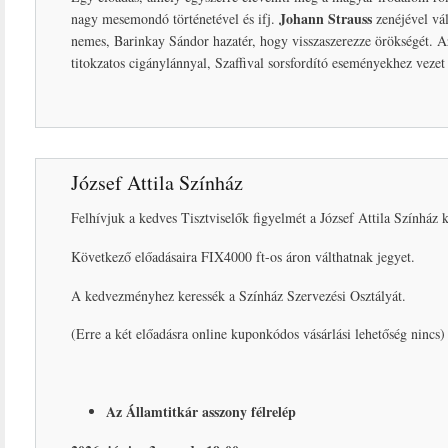
Johann Strauss
nagy mesemondó történetével és ifj.
zenéjével vál
nemes, Barinkay Sándor hazatér, hogy visszaszerezze örökségét. Az
titokzatos cigánylánnyal, Szaffival sorsfordító eseményekhez vez
József Attila Színház
Felhívjuk a kedves Tisztviselők figyelmét a József Attila Színház
Következő előadásaira FIX4000 ft-os áron válthatnak jegyet.
A kedvezményhez keressék a Színház Szervezési Osztályát.
(Erre a két előadásra online kuponkódos vásárlási lehetőség nincs)
Az Államtitkár asszony félrelép