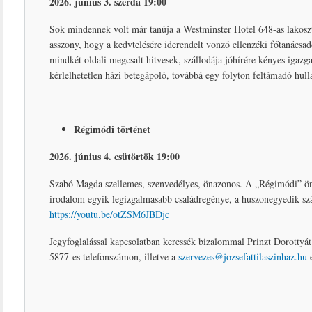
2026. június 3. szerda 19:00
Sok mindennek volt már tanúja a Westminster Hotel 648-as lakosztál
asszony, hogy a kedvtelésére iderendelt vonzó ellenzéki főtanácsadó
mindkét oldali megcsalt hitvesek, szállodája jóhírére kényes igazga
kérlelhetetlen házi betegápoló, továbbá egy folyton feltámadó hull
Régimódi történet
2026. június 4. csütörtök 19:00
Szabó Magda szellemes, szenvedélyes, önazonos. A „Régimódi” önél
irodalom egyik legizgalmasabb családregénye, a huszonegyedik szá
https://youtu.be/otZSM6JBDjc
Jegyfoglalással kapcsolatban keressék bizalommal Prinzt Dorottyá
5877-es telefonszámon, illetve a
szervezes@jozsefattilaszinhaz.hu
e