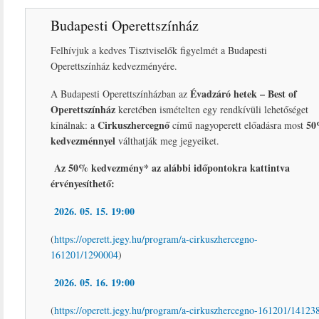
Budapesti Operettszínház
Felhívjuk a kedves Tisztviselők figyelmét a Budapesti
Operettszínház kedvezményére.
Évadzáró hetek – Best of
A Budapesti Operettszínházban az
Operettszínház
keretében ismételten egy rendkívüli lehetőséget
Cirkuszhercegnő
5
kínálnak: a
című nagyoperett előadásra most
kedvezménnyel
válthatják meg jegyeiket.
Az 50% kedvezmény* az alábbi időpontokra kattintva
érvényesíthető:
2026. 05. 15. 19:00
(
https://operett.jegy.hu/program/a-cirkuszhercegno-
161201/1290004
)
2026. 05. 16. 19:00
(
https://operett.jegy.hu/program/a-cirkuszhercegno-161201/14123