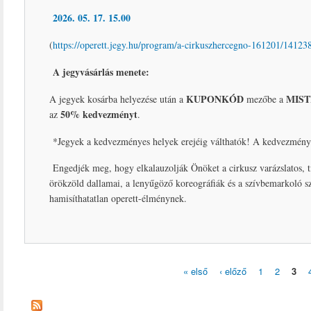
2026. 05. 17. 15.00
(
https://operett.jegy.hu/program/a-cirkuszhercegno-161201/14123
A jegyvásárlás menete:
KUPONKÓD
MIST
A jegyek kosárba helyezése után a
mezőbe a
50% kedvezményt
az
.
*Jegyek a kedvezményes helyek erejéig válthatók! A kedvezmény 
Engedjék meg, hogy elkalauzolják Önöket a cirkusz varázslatos, ti
örökzöld dallamai, a lenyűgöző koreográfiák és a szívbemarkoló sz
hamisíthatatlan operett-élménynek.
« első
‹ előző
1
2
3
Oldalak