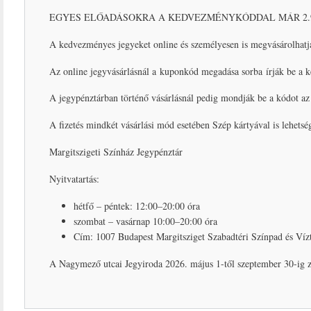
EGYES ELŐADÁSOKRA A KEDVEZMÉNYKÓDDAL MÁR 2.9
A kedvezményes jegyeket online és személyesen is megvásárolhatj
Az online jegyvásárlásnál a kuponkód megadása sorba írják be a
A jegypénztárban történő vásárlásnál pedig mondják be a kódot az 
A fizetés mindkét vásárlási mód esetében Szép kártyával is lehetsé
Margitszigeti Színház Jegypénztár
Nyitvatartás:
hétfő – péntek: 12:00–20:00 óra
szombat – vasárnap 10:00–20:00 óra
Cím: 1007 Budapest Margitsziget Szabadtéri Színpad és Víz
A Nagymező utcai Jegyiroda 2026. május 1-től szeptember 30-ig zá