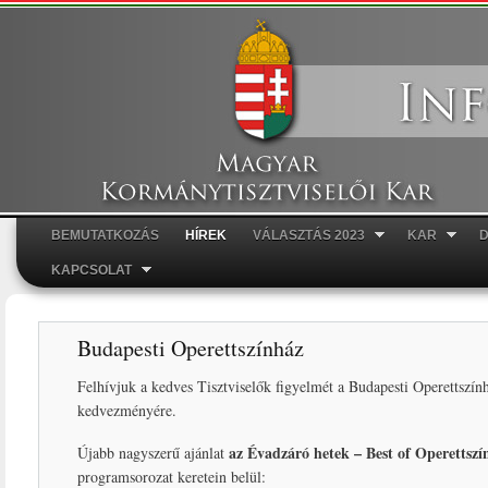
Ugr
tar
BEMUTATKOZÁS
HÍREK
VÁLASZTÁS 2023
KAR
Főmenü
KAPCSOLAT
Budapesti Operettszínház
Felhívjuk a kedves Tisztviselők figyelmét a Budapesti Operettszín
kedvezményére.
az Évadzáró hetek – Best of Operettszí
Újabb nagyszerű ajánlat
programsorozat keretein belül: