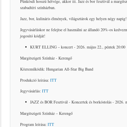
Pünkösdi hosszú hétvége, akkor iii. Jazz és bor fesztivál a margitsz
szabadtéri színházban.
Jazz, bor, kulináris élmények, világsztárok egy helyen négy napig!
Jegyvásárláskor ne felejtse el használni az állandó 20%-os kedve
jogosító kódját!
KURT ELLING – koncert - 2026. május 22., péntek 20:00
Margitszigeti Színház - Kerengő
Közreműködik: Hungarian All-Star Big Band
Produkció leírása:
ITT
Jegyvásárlás:
ITT
JAZZ és BOR Fesztivál - Koncertek és borkóstolás - 2026. m
Margitszigeti Színház – Kerengő
Program leírása:
ITT