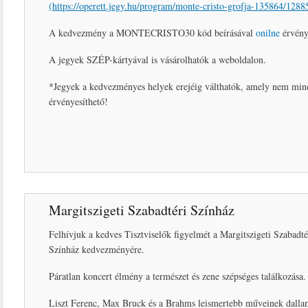
(
https://operett.jegy.hu/program/monte-cristo-grofja-135864/1288
A kedvezmény a MONTECRISTO30 kód beírásával
onilne
érvénye
A jegyek SZÉP-kártyával is vásárolhatók a weboldalon.
*Jegyek a kedvezményes helyek erejéig válthatók, amely nem min
érvényesíthető!
Margitszigeti Szabadtéri Színház
Felhívjuk a kedves Tisztviselők figyelmét a Margitszigeti Szabadté
Színház kedvezményére.
Páratlan koncert élmény a természet és zene szépséges találkozása.
Liszt Ferenc, Max Bruck és a Brahms leismertebb műveinek dalla