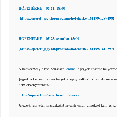
HÓFEHÉRKE – 05.21. 18:00
(
https://operett.jegy.hu/program/hofeherke-161199/1289498
)
HÓFEHÉRKE – 05.23. szombat 15:00
(
https://operett.jegy.hu/program/hofeherke-161199/1412397
)
A kedvezmény a kód beírásával
onilne
, a jegyek kosárba helyezése
Jegyek a kedvezményes helyek erejéig válthatók, amely nem m
nem érvényesíthető!
https://operett.hu/repertoar/hofeherke
Jelezzék részvételi szándékukat hivatali email-címükről kelt, és az