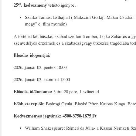
25% kedvezmény
vehető igénybe.
Szarka Tamás: Esthajnal ( Makszim Gorkij „Makar Csudra” 
megy” c. film nyomán)
A történet két büszke, szabad szellemű ember, Lojko Zobar és a gy
szenvedélyes érzelmek és a szabadságvágy ütközése tragédiába tork
Előadás időpontjai:
2026. január 02. péntek 18.00
2026. január 03. szombat 15.00
Előadás időtartama:
3 óra 20 perc, 1 szünettel
Főbb szereplők:
Bodrogi Gyula, Blaskó Péter, Katona Kinga, Ber
Kedvezményes jegyárak: 4500-3750-1875 Ft
William Shakespeare: Rómeó és Júlia- a Kassai Nemzeti Szí