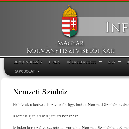
Ugr
tar
BEMUTATKOZÁS
HÍREK
VÁLASZTÁS 2023
KAR
Főmenü
KAPCSOLAT
Nemzeti Színház
Felhívjuk a kedves Tisztviselők figyelmét a Nemzeti Színház kedv
Kiemelt ajánlataik a januári hónapban:
Minden korosztályt szeretettel várnak a Nemzeti Színházba egészen