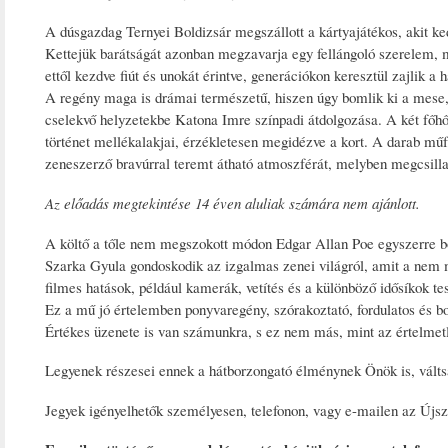
A dúsgazdag Ternyei Boldizsár megszállott a kártyajátékos, akit k
Kettejük barátságát azonban megzavarja egy fellángoló szerelem, m
ettől kezdve fiút és unokát érintve, generációkon keresztül zajlik a
A regény maga is drámai természetű, hiszen úgy bomlik ki a mese,
cselekvő helyzetekbe Katona Imre színpadi átdolgozása. A két főhős,
történet mellékalakjai, érzékletesen megidézve a kort. A darab műf
zeneszerző bravúrral teremt átható atmoszférát, melyben megcsilla
Az előadás megtekintése 14 éven aluliak számára nem ajánlott.
A költő a tőle nem megszokott módon Edgar Allan Poe egyszerre ború
Szarka Gyula gondoskodik az izgalmas zenei világról, amit a nem 
filmes hatások, például kamerák, vetítés és a különböző idősíkok tes
Ez a mű jó értelemben ponyvaregény, szórakoztató, fordulatos és bor
Értékes üzenete is van számunkra, s ez nem más, mint az értelmetle
Legyenek részesei ennek a hátborzongató élménynek Önök is, válts
Jegyek igényelhetők személyesen, telefonon, vagy e-mailen az Újsz