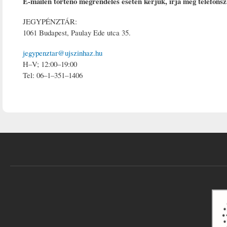
E-mailen történő megrendelés esetén kérjük, írja meg telefons
JEGYPÉNZTÁR:
1061 Budapest, Paulay Ede utca 35.
jegypenztar@ujszinhaz.hu
H–V; 12:00–19:00
Tel: 06–1–351–1406