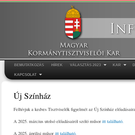
Ugr
tar
BEMUTATKOZÁS
HÍREK
VÁLASZTÁS 2023
KAR
Főmenü
KAPCSOLAT
Új Színház
Felhívjuk a kedves Tisztviselők figyelmét az Új Színház előadásaira
A 2025. március utolsó előadásairól szóló műsor
itt található.
A 2025. áprilisi műsor
itt található.