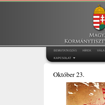
BEMUTATKOZÁS
HÍREK
VÁLA
Főmenü
KAPCSOLAT
Október 23.