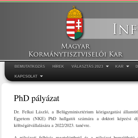
Ugr
tar
BEMUTATKOZÁS
HÍREK
VÁLASZTÁS 2023
KAR
Főmenü
KAPCSOLAT
PhD pályázat
Dr. Felkai László, a Belügyminisztérium közigazgatási államtit
Egyetem (NKE) PhD hallgatói számára a doktori képzési díj, i
költségátvállalására a 2022/2023. tanévre.
A pályázati felhívás megtekinthető és a pályázat benyújtható