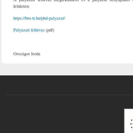
felületén:
https://bm-tt.hu/phd-palyazat/
Pályázati felhívás
(pdf)
Országos Iroda