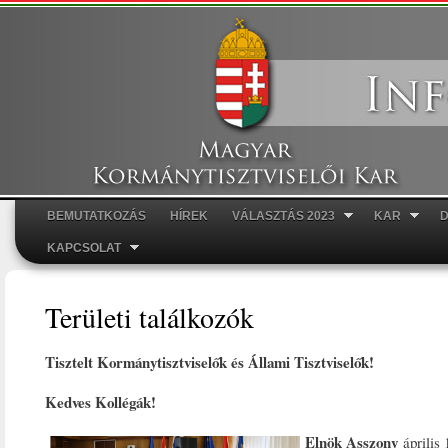
Ugr
tar
BEMUTATKOZÁS
HÍREK
VÁLASZTÁS 2023
KAR
Főmenü
KAPCSOLAT
Területi találkozók
Tisztelt Kormánytisztviselők és Állami Tisztviselők!
Kedves Kollégák!
Elnök Asszony
április