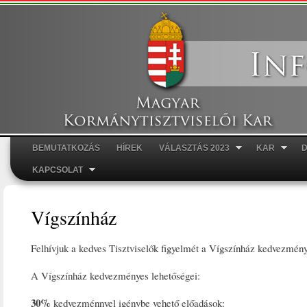
Ugr
tar
BEMUTATKOZÁS
HÍREK
VÁLASZTÁS 2023
KAR
Főmenü
KAPCSOLAT
Vígszínház
Felhívjuk a kedves Tisztviselők figyelmét a Vígszínház kedvezmén
A Vígszínház kedvezményes lehetőségei:
30%
kedvezménnyel igénybe vehető előadások: