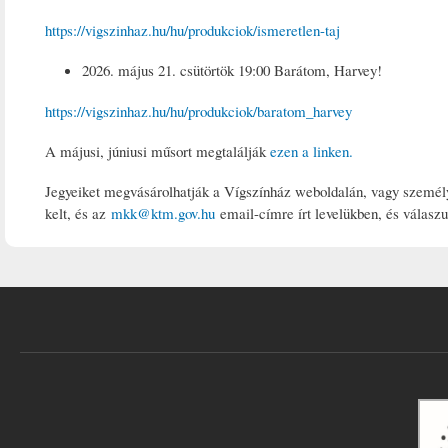
https://vigszinhaz.hu/hu/produkciok/ismeretlen-taj
2026. május 21. csütörtök 19:00 Barátom, Harvey!
https://vigszinhaz.hu/hu/produkciok/baratom_harvey
A májusi, júniusi műsort megtalálják
ezen a linken.
Jegyeiket megvásárolhatják a Vígszínház weboldalán, vagy személye
kelt, és az
mkk@ktm.gov.hu
email-címre írt levelükben, és válasz